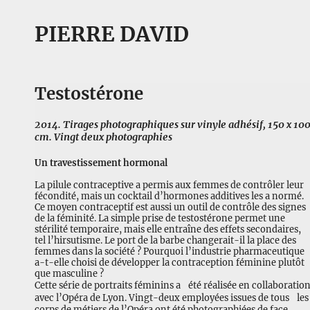
PIERRE DAVID
Testostérone
2014. Tirages photographiques sur vinyle adhésif, 150 x 10
cm. Vingt deux photographies
Un travestissement hormonal
La pilule contraceptive a permis aux femmes de contrôler leur
fécondité, mais un cocktail d’hormones additives les a normé.
Ce moyen contraceptif est aussi un outil de contrôle des signes
de la féminité. La simple prise de testostérone permet une
stérilité temporaire, mais elle entraîne des effets secondaires,
tel l’hirsutisme. Le port de la barbe changerait-il la place des
femmes dans la société ? Pourquoi l’industrie pharmaceutique
a-t-elle choisi de développer la contraception féminine plutôt
que masculine ?
Cette série de portraits féminins a été réalisée en collaboratio
avec l’Opéra de Lyon. Vingt-deux employées issues de tous les
corps de métiers de l’Opéra ont été photographiées de face,