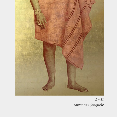
1
-
11
Suzanne Ejenguele